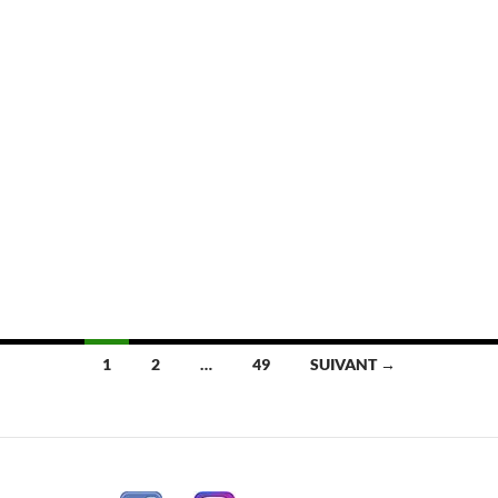
Navigation
1
2
…
49
SUIVANT →
des
articles