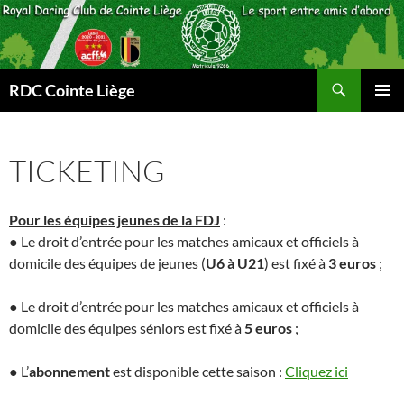
Aller
au
contenu
Recherche
RDC Cointe Liège
MENU
PRINCI
TICKETING
Pour les équipes jeunes de la FDJ
:
● Le droit d’entrée pour les matches amicaux et officiels à
domicile des équipes de jeunes (
U6 à U21
) est fixé à
3 euros
;
● Le droit d’entrée pour les matches amicaux et officiels à
domicile des équipes séniors est fixé à
5 euros
;
● L’
abonnement
est disponible cette saison :
Cliquez ici