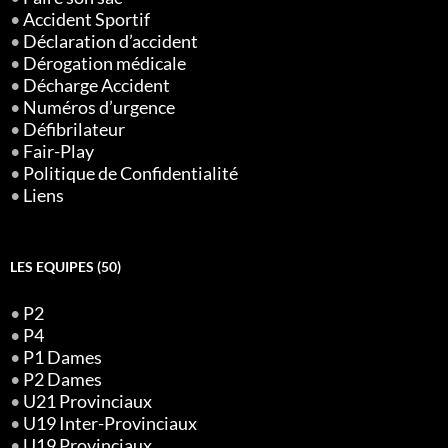
•
Accident Sportif
•
Déclaration d’accident
•
Dérogation médicale
•
Décharge Accident
•
Numéros d’urgence
•
Défibrilateur
•
Fair-Play
•
Politique de Confidentialité
•
Liens
LES EQUIPES (50)
•
P2
•
P4
•
P1 Dames
•
P2 Dames
•
U21 Provinciaux
•
U19 Inter-Provinciaux
•
U19 Provinciaux