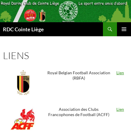
Aller
au
contenu
Recherche
RDC Cointe Liège
MENU
PRINCI
LIENS
Royal Belgian Football Association
Lien
(RBFA)
Association des Clubs
Lien
Francophones de Football (ACFF)