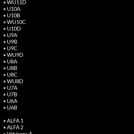
•
WU11D
•
U10A
•
U10B
•
WU10C
•
U10D
•
U9A
•
U9B
•
U9C
•
WU9D
•
U8A
•
U8B
•
U8C
•
WU8D
•
U7A
•
U7B
•
U6A
•
U6B
•
ALFA 1
•
ALFA 2
•
Vétérans A