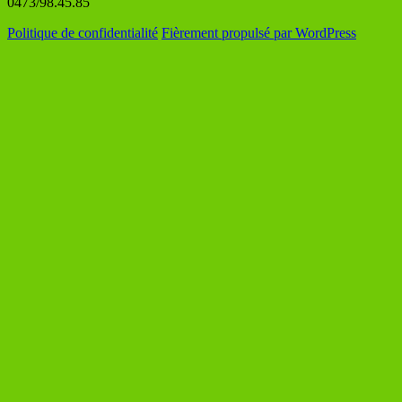
0473/98.45.85
Politique de confidentialité
Fièrement propulsé par WordPress