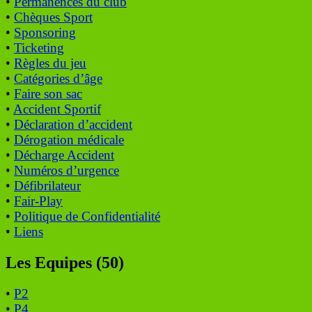
•
Permanences du club
•
Chèques Sport
•
Sponsoring
•
Ticketing
•
Règles du jeu
•
Catégories d’âge
•
Faire son sac
•
Accident Sportif
•
Déclaration d’accident
•
Dérogation médicale
•
Décharge Accident
•
Numéros d’urgence
•
Défibrilateur
•
Fair-Play
•
Politique de Confidentialité
•
Liens
Les Equipes (50)
•
P2
•
P4