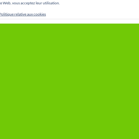
site Web, vous acceptez leur utilisation.
Politique relative aux cookies
Le Royal Daring Club de Cointe Liège
ROUVEZ PAS L’INFORMATION QUE
en 1947 par Michel Jama
HER ? UTILISEZ LE MOTEUR DE
 (OU CLIQUEZ SUR LA LOUPE EN