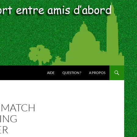
AIDE
QUESTION ?
A PROPOS
L MATCH
NING
ER