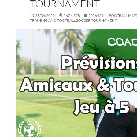
TOURNAMENT
28/04/2020
567 × 378
50564214 – FOOTBALL MAT
TRAINING AND FOOTBALL SOCCER TOURNAMENT