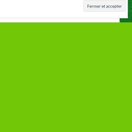
 a été fondé
Royal Daring Club de Cointe ASBL
r
Rue du Chéra 79b, 4000 Liège
N° Entreprise : 0409.320.006