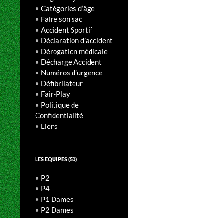
•
Catégories d’âge
•
Faire son sac
•
Accident Sportif
•
Déclaration d’accident
•
Dérogation médicale
•
Décharge Accident
•
Numéros d’urgence
•
Défibrilateur
•
Fair-Play
•
Politique de
Confidentialité
•
Liens
LES EQUIPES (50)
•
P2
•
P4
•
P1 Dames
•
P2 Dames