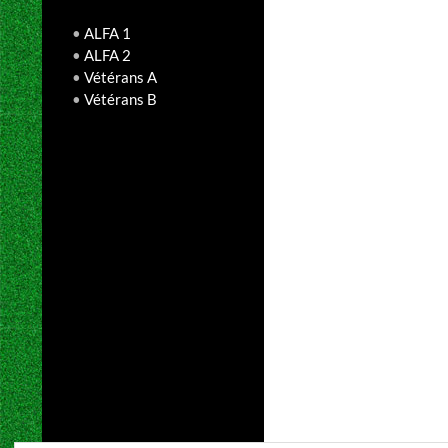
•
ALFA 1
•
ALFA 2
•
Vétérans A
•
Vétérans B