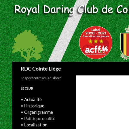
Aller
au
contenu
Recherche
RDC Cointe Liège
Le sport entre amis d'abord
LE CLUB
•
Actualité
•
Historique
•
Organigramme
• Politique qualité
•
Localisation