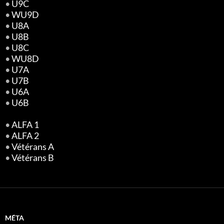
•
U9C
•
WU9D
•
U8A
•
U8B
•
U8C
•
WU8D
•
U7A
•
U7B
•
U6A
•
U6B
•
ALFA 1
•
ALFA 2
•
Vétérans A
•
Vétérans B
MÉTA