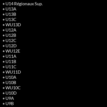
•
U14 Régionaux Sup.
•
U13A
•
U13B
•
U13C
•
WU13D
•
U12A
•
U12B
•
U12C
•
U12D
•
WU12E
•
U11A
•
U11B
•
U11C
•
WU11D
•
U10A
•
U10B
•
WU10C
•
U10D
•
U9A
•
U9B