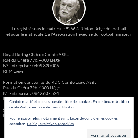
Enregistré sous le matricule 9266 à l'Union Belge de football
et sous le matricule 1 à l'Association liégeoise du football amateur
Royal Daring Club de Cointe ASBL
Rue du Chéra 79b, 4000 Liège
N° Entreprise : 0409.320.006
RPM Liège
Formation des Jeunes du RDC Cointe Liège ASBL
Rue du Chéra 79b, 4000 Liège
N° Entreprise : 0842.607.524
RPM Liège
Confidentialité et cookies : ce site utilise des cookies. En continuant à utiliser
ce site Web, vous acceptez leur utilisation.
Site administré par la Formation des Jeunes – Michel Gueury :
0473/98.45.85
Pour en savoir plus, notamment sur la façon de contrôler les cookies,
consultez :
Politique relative aux cookies