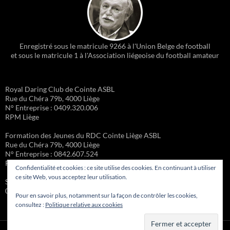
Enregistré sous le matricule 9266 à l'Union Belge de football
et sous le matricule 1 à l'Association liégeoise du football amateur
Royal Daring Club de Cointe ASBL
Rue du Chéra 79b, 4000 Liège
N° Entreprise : 0409.320.006
RPM Liège
Formation des Jeunes du RDC Cointe Liège ASBL
Rue du Chéra 79b, 4000 Liège
N° Entreprise : 0842.607.524
RPM Liège
Confidentialité et cookies : ce site utilise des cookies. En continuant à utiliser
ce site Web, vous acceptez leur utilisation.
Site administré par la Formation des Jeunes – Michel Gueury :
0473/98.45.85
Pour en savoir plus, notamment sur la façon de contrôler les cookies,
consultez :
Politique relative aux cookies