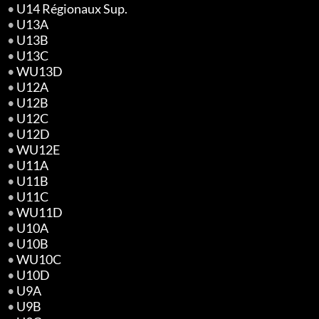
•
U14 Régionaux Sup.
•
U13A
•
U13B
•
U13C
•
WU13D
•
U12A
•
U12B
•
U12C
•
U12D
•
WU12E
•
U11A
•
U11B
•
U11C
•
WU11D
•
U10A
•
U10B
•
WU10C
•
U10D
•
U9A
•
U9B