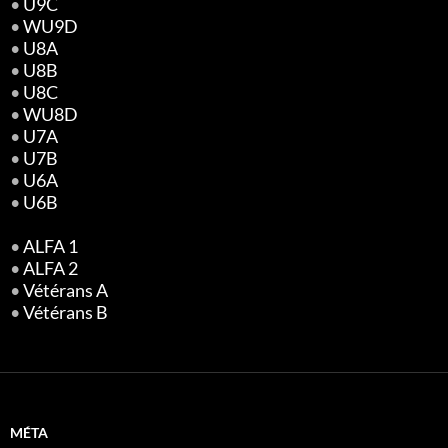
•
U9C
•
WU9D
•
U8A
•
U8B
•
U8C
•
WU8D
•
U7A
•
U7B
•
U6A
•
U6B
•
ALFA 1
•
ALFA 2
•
Vétérans A
•
Vétérans B
MÉTA