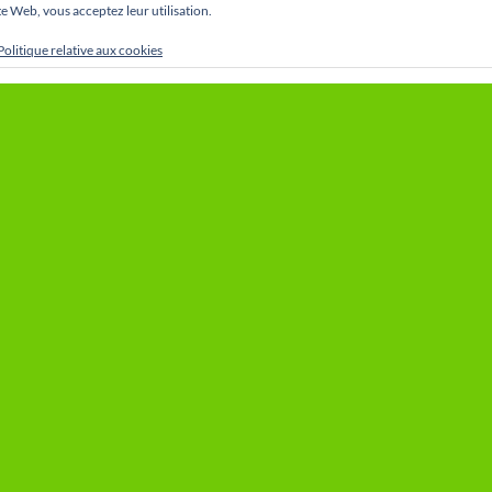
site Web, vous acceptez leur utilisation.
Politique relative aux cookies
Le Royal Daring Club de Cointe Liège
ROUVEZ PAS L’INFORMATION QUE
en 1947 par Michel Jama
HER ? UTILISEZ LE MOTEUR DE
 (OU CLIQUEZ SUR LA LOUPE EN