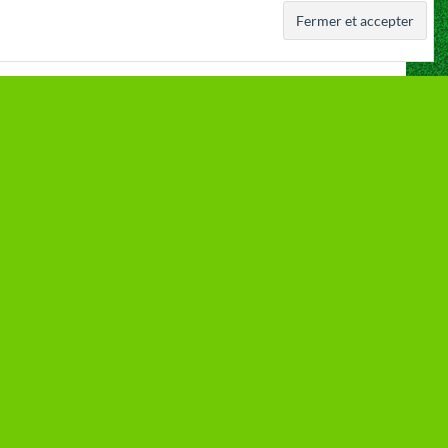
 a été fondé
Royal Daring Club de Cointe ASBL
r
Rue du Chéra 79b, 4000 Liège
N° Entreprise : 0409.320.006