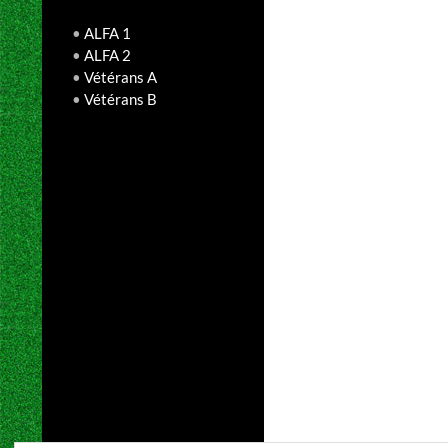
•
ALFA 1
•
ALFA 2
•
Vétérans A
•
Vétérans B