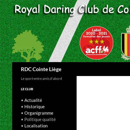
Aller
au
contenu
Recherche
RDC Cointe Liège
Le sport entre amis d'abord
LE CLUB
•
Actualité
•
Historique
•
Organigramme
• Politique qualité
•
Localisation