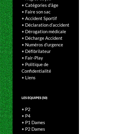
•
Catégories d’âge
•
Faire son sac
•
Accident Sportif
•
Déclaration d’accident
•
Dérogation médicale
•
Décharge Accident
•
Numéros d’urgence
•
Défibrilateur
•
Fair-Play
•
Politique de
Confidentialité
•
Liens
LES EQUIPES (50)
•
P2
•
P4
•
P1 Dames
•
P2 Dames