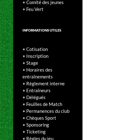
•
Comité des jeunes
•
Feu Vert
INFORMATIONS UTILES
•
Cotisation
•
Inscription
•
Stage
•
Horaires des
entraînements
•
Règlement interne
•
Entraîneurs
•
Délégués
•
Feuilles de Match
•
Permanences du club
•
Chèques Sport
•
Sponsoring
•
Ticketing
•
Règles du jeu