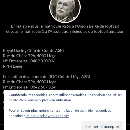
Enregistré sous le matricule 9266 à l'Union Belge de football
et sous le matricule 1 à l'Association liégeoise du football amateur
Royal Daring Club de Cointe ASBL
Rue du Chéra 79b, 4000 Liège
N° Entreprise : 0409.320.006
RPM Liège
Formation des Jeunes du RDC Cointe Liège ASBL
Rue du Chéra 79b, 4000 Liège
N° Entreprise : 0842.607.524
RPM Liège
Confidentialité et cookies : ce site utilise des cookies. En continuant à utiliser
ce site Web, vous acceptez leur utilisation.
Site administré par la Formation des Jeunes – Michel Gueury :
0473/98.45.85
Pour en savoir plus, notamment sur la façon de contrôler les cookies,
consultez :
Politique relative aux cookies