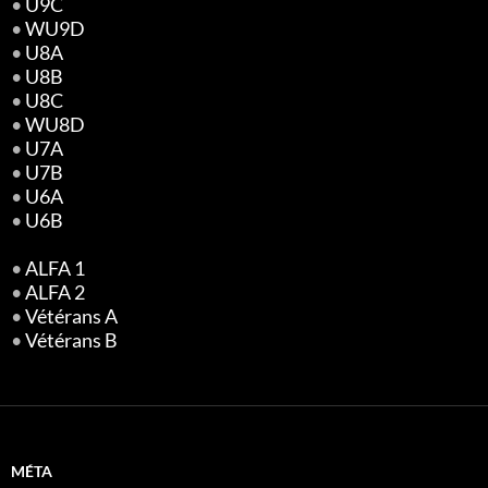
•
U9C
•
WU9D
•
U8A
•
U8B
•
U8C
•
WU8D
•
U7A
•
U7B
•
U6A
•
U6B
•
ALFA 1
•
ALFA 2
•
Vétérans A
•
Vétérans B
MÉTA