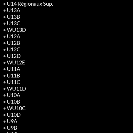
•
U14 Régionaux Sup.
•
U13A
•
U13B
•
U13C
•
WU13D
•
U12A
•
U12B
•
U12C
•
U12D
•
WU12E
•
U11A
•
U11B
•
U11C
•
WU11D
•
U10A
•
U10B
•
WU10C
•
U10D
•
U9A
•
U9B