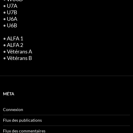
•
U7A
•
U7B
•
U6A
•
U6B
•
ALFA 1
•
ALFA 2
•
Vétérans A
•
Vétérans B
MÉTA
Connexion
Flux des publications
Flux des commentaires