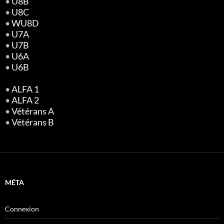
•
U8B
•
U8C
•
WU8D
•
U7A
•
U7B
•
U6A
•
U6B
•
ALFA 1
•
ALFA 2
•
Vétérans A
•
Vétérans B
MÉTA
Connexion