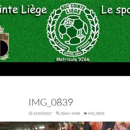
IMG_0839
24/03/2017
3264 × 2448
IMG_0839