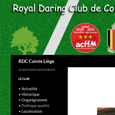
Aller
au
contenu
Recherche
RDC Cointe Liège
Le sport entre amis d'abord
LE CLUB
•
Actualité
•
Historique
•
Organigramme
• Politique qualité
•
Localisation