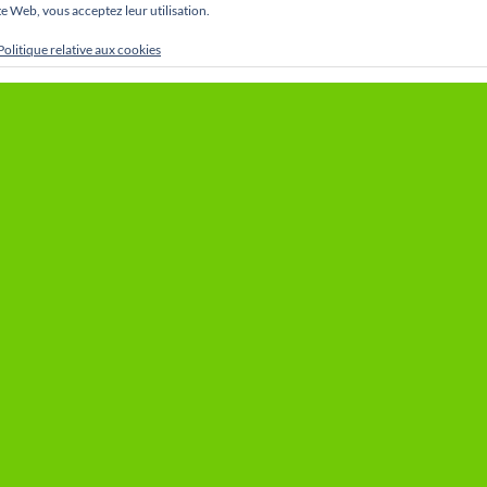
site Web, vous acceptez leur utilisation.
Politique relative aux cookies
Le Royal Daring Club de Cointe Liège
ROUVEZ PAS L’INFORMATION QUE
en 1947 par Michel Jama
HER ? UTILISEZ LE MOTEUR DE
 (OU CLIQUEZ SUR LA LOUPE EN