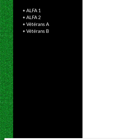
•
ALFA 1
•
ALFA 2
•
Vétérans A
•
Vétérans B