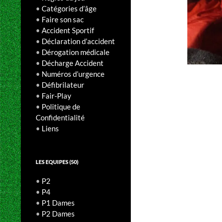
•
Catégories d’âge
•
Faire son sac
•
Accident Sportif
•
Déclaration d’accident
•
Dérogation médicale
•
Décharge Accident
•
Numéros d’urgence
•
Défibrilateur
•
Fair-Play
•
Politique de
Confidentialité
•
Liens
LES EQUIPES (50)
•
P2
•
P4
•
P1 Dames
•
P2 Dames