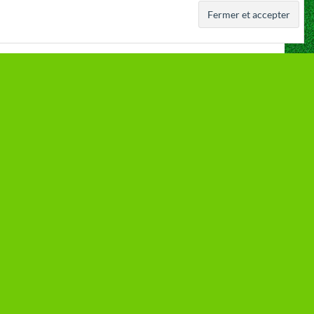
 a été fondé
Royal Daring Club de Cointe ASBL
r
Rue du Chéra 79b, 4000 Liège
N° Entreprise : 0409.320.006