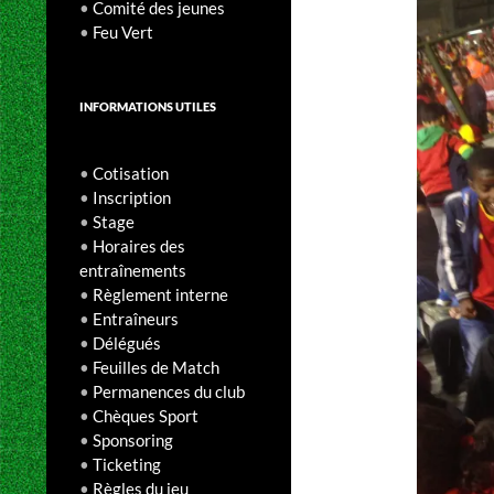
•
Comité des jeunes
•
Feu Vert
INFORMATIONS UTILES
•
Cotisation
•
Inscription
•
Stage
•
Horaires des
entraînements
•
Règlement interne
•
Entraîneurs
•
Délégués
•
Feuilles de Match
•
Permanences du club
•
Chèques Sport
•
Sponsoring
•
Ticketing
•
Règles du jeu