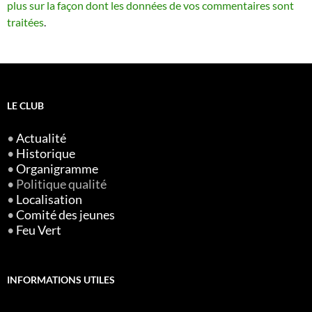
plus sur la façon dont les données de vos commentaires sont
traitées
.
LE CLUB
•
Actualité
•
Historique
•
Organigramme
• Politique qualité
•
Localisation
•
Comité des jeunes
•
Feu Vert
INFORMATIONS UTILES