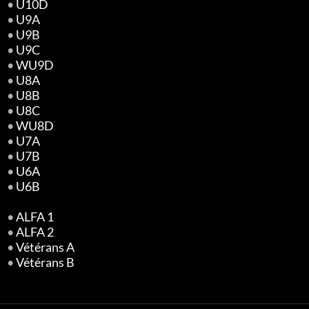
•
U10D
•
U9A
•
U9B
•
U9C
•
WU9D
•
U8A
•
U8B
•
U8C
•
WU8D
•
U7A
•
U7B
•
U6A
•
U6B
•
ALFA 1
•
ALFA 2
•
Vétérans A
•
Vétérans B