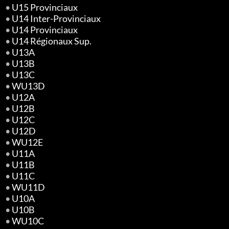
•
U15 Provinciaux
•
U14 Inter-Provinciaux
•
U14 Provinciaux
•
U14 Régionaux Sup.
•
U13A
•
U13B
•
U13C
•
WU13D
•
U12A
•
U12B
•
U12C
•
U12D
•
WU12E
•
U11A
•
U11B
•
U11C
•
WU11D
•
U10A
•
U10B
•
WU10C