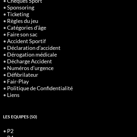
•
Chèques Sport
•
Sponsoring
•
Ticketing
•
Règles du jeu
•
Catégories d’âge
•
Faire son sac
•
Accident Sportif
•
Déclaration d’accident
•
Dérogation médicale
•
Décharge Accident
•
Numéros d’urgence
•
Défibrilateur
•
Fair-Play
•
Politique de Confidentialité
•
Liens
LES EQUIPES (50)
•
P2