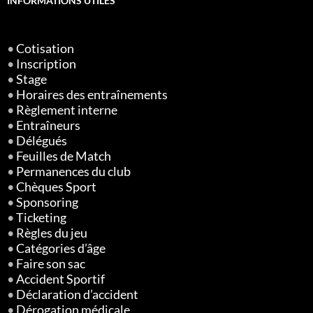
INFORMATIONS UTILES
•
Cotisation
•
Inscription
•
Stage
•
Horaires des entraînements
•
Règlement interne
•
Entraîneurs
•
Délégués
•
Feuilles de Match
•
Permanences du club
•
Chèques Sport
•
Sponsoring
•
Ticketing
•
Règles du jeu
•
Catégories d’âge
•
Faire son sac
•
Accident Sportif
•
Déclaration d’accident
•
Dérogation médicale