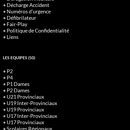
•
Décharge Accident
•
Numéros d’urgence
•
Défibrilateur
•
Fair-Play
•
Politique de Confidentialité
•
Liens
LES EQUIPES (50)
•
P2
•
P4
•
P1 Dames
•
P2 Dames
•
U21 Provinciaux
•
U19 Inter-Provinciaux
•
U19 Provinciaux
•
U17 Inter-Provinciaux
•
U17 Provinciaux
•
Scolaires Régionaux