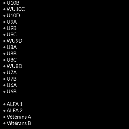
•
U10B
•
WU10C
•
U10D
•
U9A
•
U9B
•
U9C
•
WU9D
•
U8A
•
U8B
•
U8C
•
WU8D
•
U7A
•
U7B
•
U6A
•
U6B
•
ALFA 1
•
ALFA 2
•
Vétérans A
•
Vétérans B