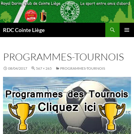
Aller
au
contenu
Recherche
RDC Cointe Liège
MENU
PRINCI
PROGRAMMES-TOURNOIS
08/04/2017
567 × 265
PROGRAMMES-TOURNOIS