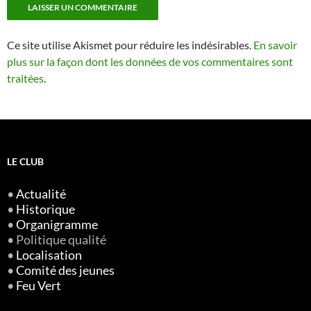
Ce site utilise Akismet pour réduire les indésirables.
En savoir
plus sur la façon dont les données de vos commentaires sont
traitées
.
LE CLUB
•
Actualité
•
Historique
•
Organigramme
• Politique qualité
•
Localisation
•
Comité des jeunes
•
Feu Vert