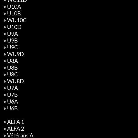
•
U10A
•
U10B
•
WU10C
•
U10D
•
U9A
•
U9B
•
U9C
•
WU9D
•
U8A
•
U8B
•
U8C
•
WU8D
•
U7A
•
U7B
•
U6A
•
U6B
•
ALFA 1
•
ALFA 2
•
Vétérans A