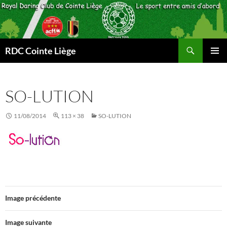
Aller
au
contenu
Recherche
RDC Cointe Liège
MENU
PRINCI
SO-LUTION
11/08/2014
113 × 38
SO-LUTION
Image précédente
Image suivante