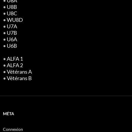
•
U8A
•
U8B
•
U8C
•
WU8D
•
U7A
•
U7B
•
U6A
•
U6B
•
ALFA 1
•
ALFA 2
•
Vétérans A
•
Vétérans B
MÉTA
Connexion