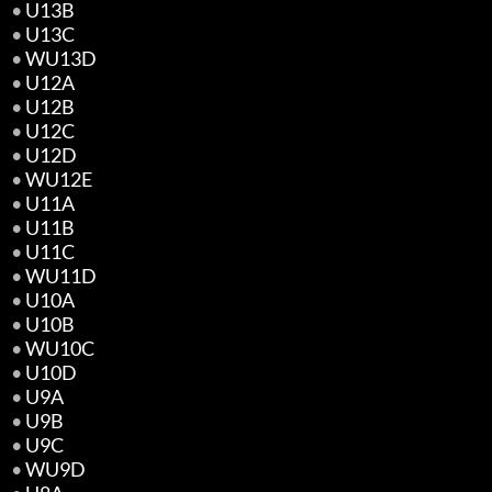
•
U13B
•
U13C
•
WU13D
•
U12A
•
U12B
•
U12C
•
U12D
•
WU12E
•
U11A
•
U11B
•
U11C
•
WU11D
•
U10A
•
U10B
•
WU10C
•
U10D
•
U9A
•
U9B
•
U9C
•
WU9D