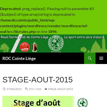
Deprecated
: preg_replace(): Passing null to parameter #3
($subject) of type array|string is deprecated in
/home/dccointe/public_html/wp-
content/plugins/wordfence/vendor/wordfence/wf-
waf/src/lib/rules.php
on line
1896
Aller
au
contenu
Recherche
RDC Cointe Liège
MENU
PRINCI
STAGE-AOUT-2015
17/06/2015
371 × 525
STAGE-AOUT-2015