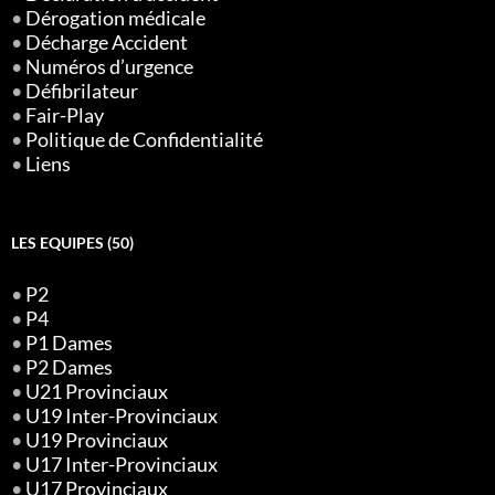
•
Dérogation médicale
•
Décharge Accident
•
Numéros d’urgence
•
Défibrilateur
•
Fair-Play
•
Politique de Confidentialité
•
Liens
LES EQUIPES (50)
•
P2
•
P4
•
P1 Dames
•
P2 Dames
•
U21 Provinciaux
•
U19 Inter-Provinciaux
•
U19 Provinciaux
•
U17 Inter-Provinciaux
•
U17 Provinciaux