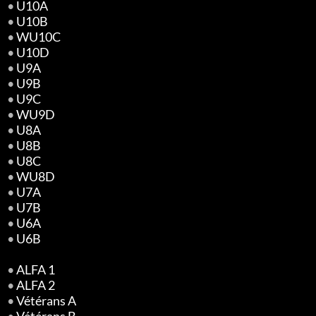
•
U10A
•
U10B
•
WU10C
•
U10D
•
U9A
•
U9B
•
U9C
•
WU9D
•
U8A
•
U8B
•
U8C
•
WU8D
•
U7A
•
U7B
•
U6A
•
U6B
•
ALFA 1
•
ALFA 2
•
Vétérans A