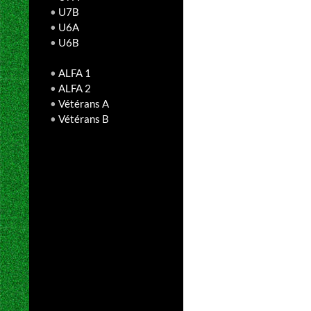
•
U7B
•
U6A
•
U6B
•
ALFA 1
•
ALFA 2
•
Vétérans A
•
Vétérans B