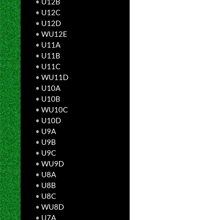
•
U12B
•
U12C
•
U12D
•
WU12E
•
U11A
•
U11B
•
U11C
•
WU11D
•
U10A
•
U10B
•
WU10C
•
U10D
•
U9A
•
U9B
•
U9C
•
WU9D
•
U8A
•
U8B
•
U8C
•
WU8D
•
U7A