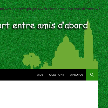
html/wp-content/plugins/wordfence/vendor/wordfence/wf-
AIDE
QUESTION ?
A PROPOS