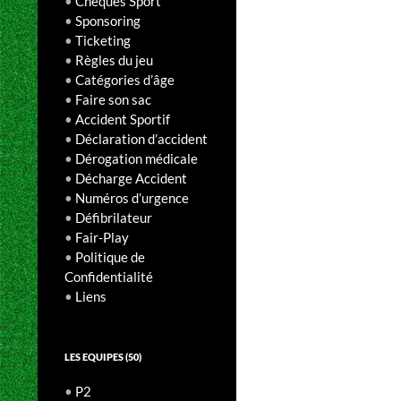
•
Chèques Sport
•
Sponsoring
•
Ticketing
•
Règles du jeu
•
Catégories d’âge
•
Faire son sac
•
Accident Sportif
•
Déclaration d’accident
•
Dérogation médicale
•
Décharge Accident
•
Numéros d’urgence
•
Défibrilateur
•
Fair-Play
•
Politique de
Confidentialité
•
Liens
LES EQUIPES (50)
•
P2