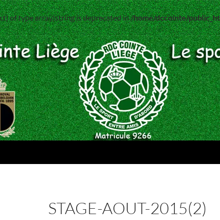
ct) of type array|string is deprecated in
/home/dccointe/public_
STAGE-AOUT-2015(2)