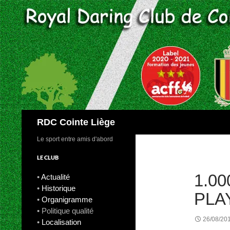
Aller
au
contenu
Recherche
RDC Cointe Liège
Le sport entre amis d'abord
LE CLUB
1.0
•
Actualité
•
Historique
PLA
•
Organigramme
• Politique qualité
26/08/20
•
Localisation