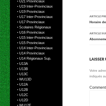
•
U21 Provinciaux
•
U19 Inter-Provinciaux
•
U19 Provinciaux
Navig
ARTICLE P
•
U17 Inter-Provinciaux
des
•
U17 Provinciaux
Horaire d
•
Scolaires Régionaux
articl
•
U16 Provinciaux
ARTICLE SU
•
U15 Inter-Provinciaux
Abonnemen
•
U15 Provinciaux
•
U14 Inter-Provinciaux
•
U14 Provinciaux
•
U14 Régionaux Sup.
LAISSER
•
U13A
•
U13B
Votre adre
•
U13C
indiqués a
•
WU13D
•
U12A
Comment
•
U12B
•
U12C
•
U12D
•
WU12E