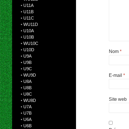
•
U11A
•
U11B
•
U11C
•
WU11D
•
U10A
•
U10B
•
WU10C
•
U10D
Nom
*
•
U9A
•
U9B
•
U9C
•
WU9D
E-mail
*
•
U8A
•
U8B
•
U8C
Site web
•
WU8D
•
U7A
•
U7B
•
U6A
•
U6B