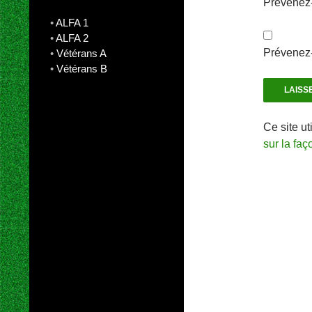
Prévenez-
•
ALFA 1
•
ALFA 2
Prévenez-
•
Vétérans A
•
Vétérans B
Ce site ut
sur la fa