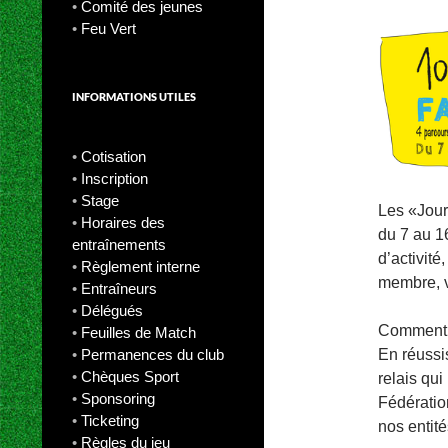
•
Comité des jeunes
•
Feu Vert
INFORMATIONS UTILES
•
Cotisation
•
Inscription
•
Stage
Les «Jour
•
Horaires des
du 7 au 1
entraînements
d’activit
•
Règlement interne
membre, v
•
Entraîneurs
•
Délégués
Comment
•
Feuilles de Match
•
Permanences du club
En réussi
•
Chèques Sport
relais qu
•
Sponsoring
Fédératio
•
Ticketing
nos entit
•
Règles du jeu