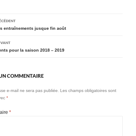
ation
RÉCÉDENT
es entraînements jusque fin août
es
IVANT
ts pour la saison 2018 – 2019
 UN COMMENTAIRE
sse e-mail ne sera pas publiée.
Les champs obligatoires sont
vec
*
aire
*