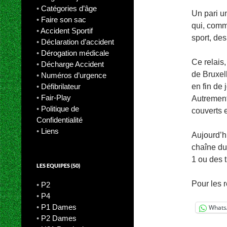
•
Catégories d’âge
Un pari un
•
Faire son sac
qui, com
•
Accident Sportif
sport, des
•
Déclaration d’accident
•
Dérogation médicale
Ce relais
•
Décharge Accident
de Bruxel
•
Numéros d’urgence
•
Défibrilateur
en fin de
•
Fair-Play
Autrement
•
Politique de
couverts 
Confidentialité
•
Liens
Aujourd’h
chaîne du
1 ou des 
LES EQUIPES (50)
Pour les 
•
P2
•
P4
•
P1 Dames
Whats
•
P2 Dames