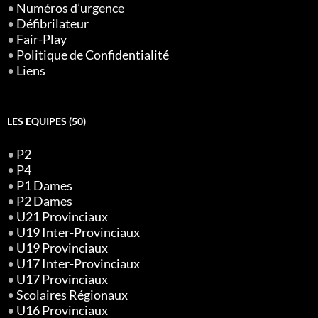
•
Numéros d’urgence
•
Défibrilateur
•
Fair-Play
•
Politique de Confidentialité
•
Liens
LES EQUIPES (50)
•
P2
•
P4
•
P1 Dames
•
P2 Dames
•
U21 Provinciaux
•
U19 Inter-Provinciaux
•
U19 Provinciaux
•
U17 Inter-Provinciaux
•
U17 Provinciaux
•
Scolaires Régionaux
•
U16 Provinciaux