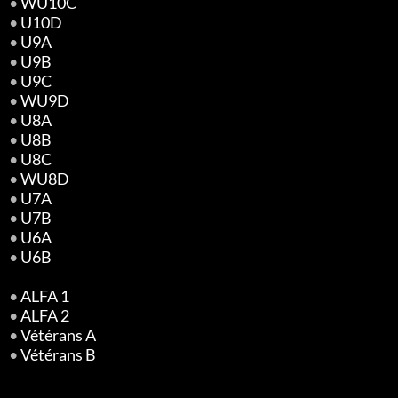
•
WU10C
•
U10D
•
U9A
•
U9B
•
U9C
•
WU9D
•
U8A
•
U8B
•
U8C
•
WU8D
•
U7A
•
U7B
•
U6A
•
U6B
•
ALFA 1
•
ALFA 2
•
Vétérans A
•
Vétérans B