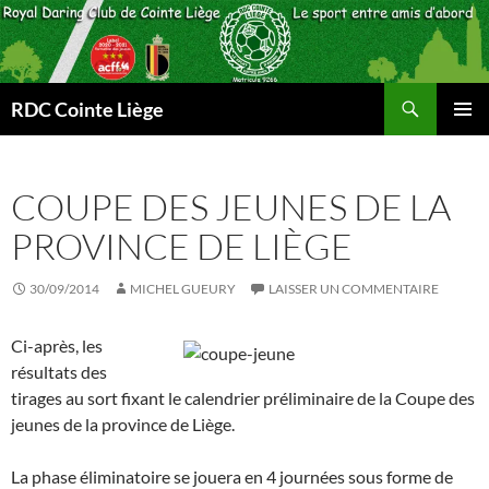
Aller
au
contenu
Recherche
RDC Cointe Liège
MENU
PRINCI
COUPE DES JEUNES DE LA
PROVINCE DE LIÈGE
30/09/2014
MICHEL GUEURY
LAISSER UN COMMENTAIRE
Ci-après, les
résultats des
tirages au sort fixant le calendrier préliminaire de la Coupe des
jeunes de la province de Liège.
La phase éliminatoire se jouera en 4 journées sous forme de