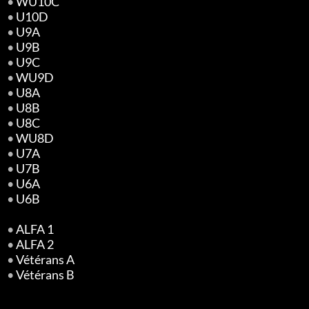
•
WU10C
•
U10D
•
U9A
•
U9B
•
U9C
•
WU9D
•
U8A
•
U8B
•
U8C
•
WU8D
•
U7A
•
U7B
•
U6A
•
U6B
•
ALFA 1
•
ALFA 2
•
Vétérans A
•
Vétérans B