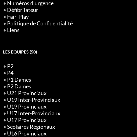
•
Numéros d’urgence
•
Défibrilateur
•
Fair-Play
•
Politique de Confidentialité
•
Liens
LES EQUIPES (50)
•
P2
•
P4
•
P1 Dames
•
P2 Dames
•
U21 Provinciaux
•
U19 Inter-Provinciaux
•
U19 Provinciaux
•
U17 Inter-Provinciaux
•
U17 Provinciaux
•
Scolaires Régionaux
•
U16 Provinciaux