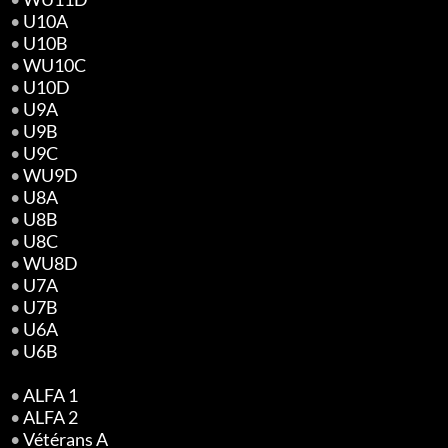
•
U10A
•
U10B
•
WU10C
•
U10D
•
U9A
•
U9B
•
U9C
•
WU9D
•
U8A
•
U8B
•
U8C
•
WU8D
•
U7A
•
U7B
•
U6A
•
U6B
•
ALFA 1
•
ALFA 2
•
Vétérans A