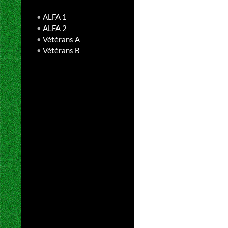
•
ALFA 1
•
ALFA 2
•
Vétérans A
•
Vétérans B