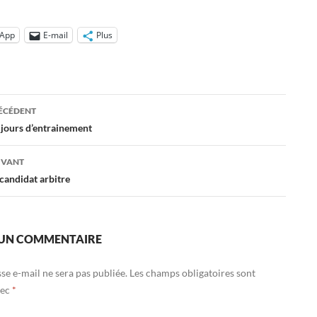
App
E-mail
Plus
ation
RÉCÉDENT
 jours d’entrainement
es
IVANT
candidat arbitre
 UN COMMENTAIRE
se e-mail ne sera pas publiée.
Les champs obligatoires sont
vec
*