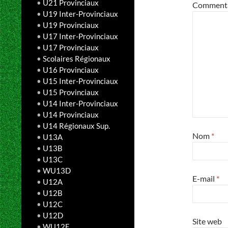
•
U21 Provinciaux
Comment
•
U19 Inter-Provinciaux
•
U19 Provinciaux
•
U17 Inter-Provinciaux
•
U17 Provinciaux
•
Scolaires Régionaux
•
U16 Provinciaux
•
U15 Inter-Provinciaux
•
U15 Provinciaux
•
U14 Inter-Provinciaux
•
U14 Provinciaux
•
U14 Régionaux Sup.
Nom
*
•
U13A
•
U13B
•
U13C
•
WU13D
E-mail
*
•
U12A
•
U12B
•
U12C
•
U12D
Site web
•
WU12E