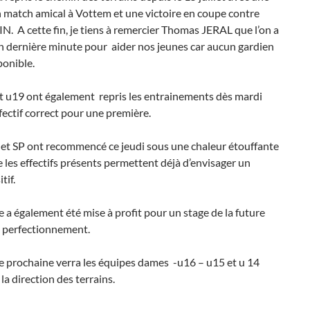
n match amical à Vottem et une victoire en coupe contre
 A cette fin, je tiens à remercier Thomas JERAL que l’on a
n dernière minute pour aider nos jeunes car aucun gardien
ponible.
t u19 ont également repris les entrainements dès mardi
fectif correct pour une première.
 et SP ont recommencé ce jeudi sous une chaleur étouffante
e les effectifs présents permettent déjà d’envisager un
tif.
 a également été mise à profit pour un stage de la future
e perfectionnement.
e prochaine verra les équipes dames -u16 – u15 et u 14
la direction des terrains.