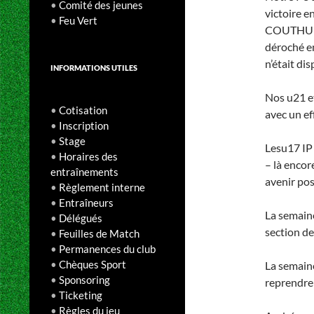
•
Comité des jeunes
victoire e
•
Feu Vert
COUTHUIN.
déroché e
n’était dis
INFORMATIONS UTILES
Nos u21 e
•
Cotisation
avec un ef
•
Inscription
•
Stage
Lesu17 IP
•
Horaires des
– là encor
entraînements
avenir posi
•
Règlement interne
•
Entraîneurs
La semaine
•
Délégués
section d
•
Feuilles de Match
•
Permanences du club
•
Chèques Sport
La semain
•
Sponsoring
reprendre 
•
Ticketing
•
Règles du jeu