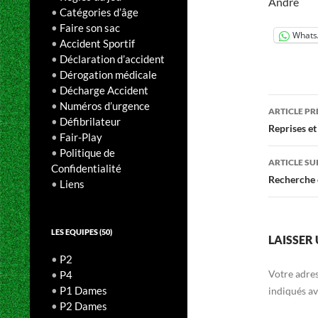
André
•
Catégories d’âge
•
Faire son sac
Whats
•
Accident Sportif
•
Déclaration d’accident
•
Dérogation médicale
•
Décharge Accident
Navig
•
Numéros d’urgence
ARTICLE P
•
Défibrilateur
des
Reprises et
•
Fair-Play
articl
•
Politique de
ARTICLE SU
Confidentialité
Recherche 
•
Liens
LES EQUIPES (50)
LAISSER
•
P2
Votre adres
•
P4
•
P1 Dames
indiqués a
•
P2 Dames