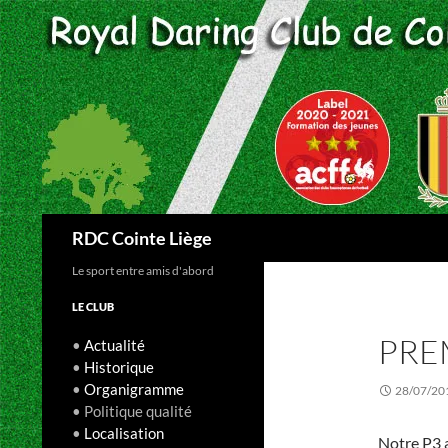
Aller
au
contenu
Recherche
RDC Cointe Liège
Le sport entre amis d'abord
LE CLUB
PRE
•
Actualité
•
Historique
•
Organigramme
28/07/20
• Politique qualité
•
Localisation
Notre P3 a