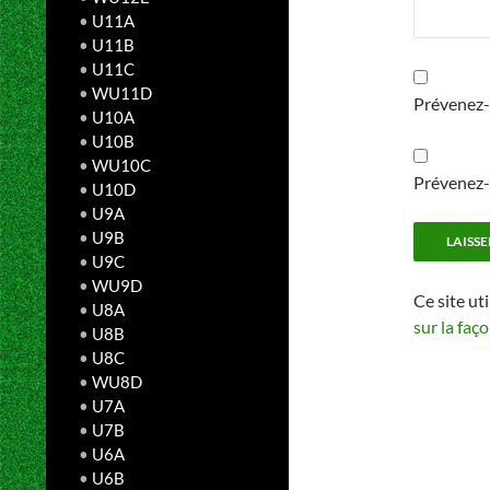
•
U11A
•
U11B
•
U11C
•
WU11D
Prévenez-
•
U10A
•
U10B
•
WU10C
Prévenez-m
•
U10D
•
U9A
•
U9B
•
U9C
•
WU9D
Ce site ut
•
U8A
sur la faç
•
U8B
•
U8C
•
WU8D
•
U7A
•
U7B
•
U6A
•
U6B