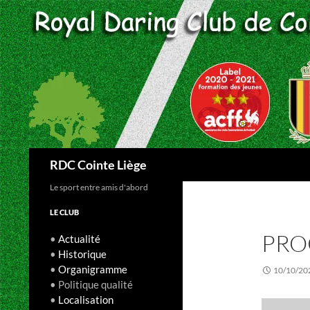
Aller
au
contenu
Recherche
RDC Cointe Liège
Le sport entre amis d'abord
LE CLUB
PRO
•
Actualité
•
Historique
•
Organigramme
10/10/20
• Politique qualité
•
Localisation