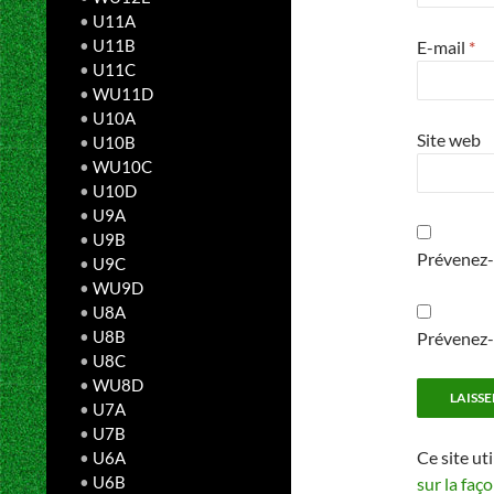
•
U11A
•
U11B
E-mail
*
•
U11C
•
WU11D
•
U10A
Site web
•
U10B
•
WU10C
•
U10D
•
U9A
•
U9B
Prévenez-
•
U9C
•
WU9D
•
U8A
•
U8B
Prévenez-m
•
U8C
•
WU8D
•
U7A
•
U7B
Ce site ut
•
U6A
•
U6B
sur la faç