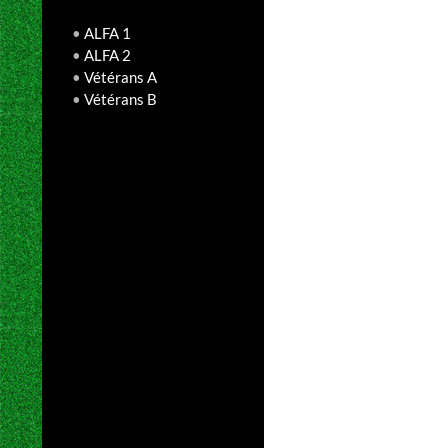
•
ALFA 1
•
ALFA 2
•
Vétérans A
•
Vétérans B