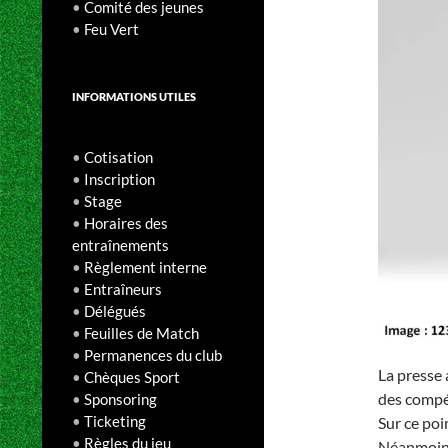
•
Comité des jeunes
•
Feu Vert
INFORMATIONS UTILES
•
Cotisation
•
Inscription
•
Stage
•
Horaires des
entraînements
•
Règlement interne
•
Entraîneurs
•
Délégués
•
Feuilles de Match
•
Permanences du club
La presse 
•
Chèques Sport
des compét
•
Sponsoring
•
Ticketing
Sur ce po
•
Règles du jeu
Néanmoins,