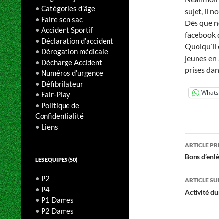
•
Catégories d’âge
sujet, il 
•
Faire son sac
Dès que no
•
Accident Sportif
facebook d
•
Déclaration d’accident
Quoiqu’il
•
Dérogation médicale
jeunes en 
•
Décharge Accident
prises dan
•
Numéros d’urgence
•
Défibrilateur
Whats
•
Fair-Play
•
Politique de
Confidentialité
•
Liens
Navig
ARTICLE P
des
Bons d’enl
LES EQUIPES (50)
articl
•
P2
ARTICLE SU
•
P4
Activité du
•
P1 Dames
•
P2 Dames