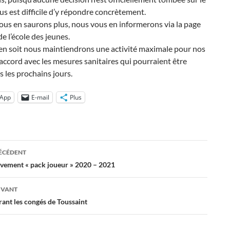
nous est difficile d’y répondre concrètement.
us en saurons plus, nous vous en informerons via la page
e l’école des jeunes.
 en soit nous maintiendrons une activité maximale pour nos
accord avec les mesures sanitaires qui pourraient être
s les prochains jours.
App
E-mail
Plus
ation
RÉCÉDENT
èvement « pack joueur » 2020 – 2021
es
IVANT
rant les congés de Toussaint