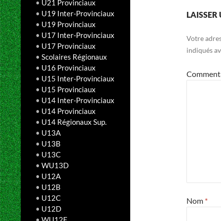
•
U21 Provinciaux
•
U19 Inter-Provinciaux
LAISSER
•
U19 Provinciaux
•
U17 Inter-Provinciaux
Votre adres
•
U17 Provinciaux
indiqués a
•
Scolaires Régionaux
•
U16 Provinciaux
Comment
•
U15 Inter-Provinciaux
•
U15 Provinciaux
•
U14 Inter-Provinciaux
•
U14 Provinciaux
•
U14 Régionaux Sup.
•
U13A
•
U13B
•
U13C
•
WU13D
•
U12A
•
U12B
•
U12C
Nom
*
•
U12D
•
WU12E