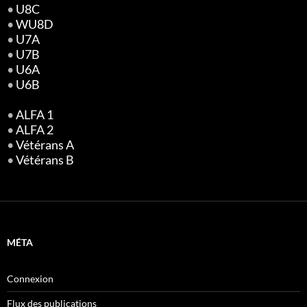
•
U8C
•
WU8D
•
U7A
•
U7B
•
U6A
•
U6B
•
ALFA 1
•
ALFA 2
•
Vétérans A
•
Vétérans B
MÉTA
Connexion
Flux des publications