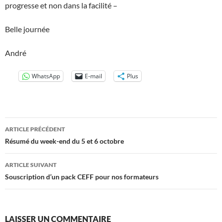
progresse et non dans la facilité –
Belle journée
André
WhatsApp
E-mail
Plus
Navigation
ARTICLE PRÉCÉDENT
des
Résumé du week-end du 5 et 6 octobre
articles
ARTICLE SUIVANT
Souscription d’un pack CEFF pour nos formateurs
LAISSER UN COMMENTAIRE