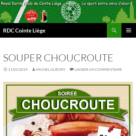
Aller
au
contenu
Recherche
RDC Cointe Liège
MENU
PRINCI
SOUPER CHOUCROUTE
11/01/2019
MICHEL GUEURY
LAISSER UN COMMENTAIRE