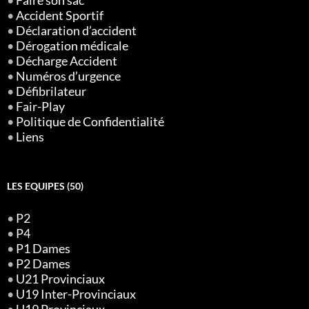
•
Faire son sac
•
Accident Sportif
•
Déclaration d’accident
•
Dérogation médicale
•
Décharge Accident
•
Numéros d’urgence
•
Défibrilateur
•
Fair-Play
•
Politique de Confidentialité
•
Liens
LES EQUIPES (50)
•
P2
•
P4
•
P1 Dames
•
P2 Dames
•
U21 Provinciaux
•
U19 Inter-Provinciaux