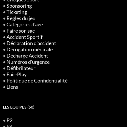
•
Sponsoring
•
Ticketing
•
Règles du jeu
•
Catégories d’âge
•
Faire son sac
•
Accident Sportif
•
Déclaration d’accident
•
Dérogation médicale
•
Décharge Accident
•
Numéros d’urgence
•
Défibrilateur
•
Fair-Play
•
Politique de Confidentialité
•
Liens
LES EQUIPES (50)
•
P2
•
P4