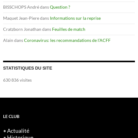
BISSCHOPS André
dans
Question ?
Maquet Jean-Piere
dans
Informations sur la reprise
Cratzborn Jonathan
dans
Feuilles de match
Alain
dans
Coronavirus: les recommandations de l’ACFF
STATISTIQUES DU SITE
630 836 visites
LE CLUB
•
Actualité
•
Historique