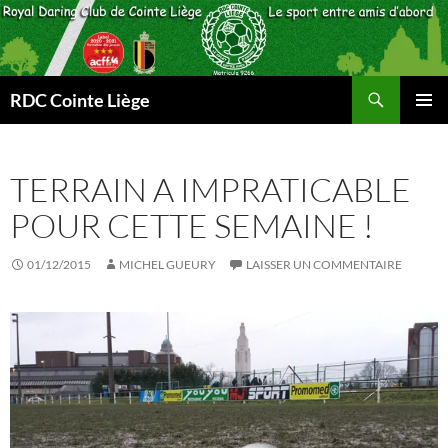
Aller
au
contenu
Recherche
RDC Cointe Liège
MENU
PRINCI
TERRAIN A IMPRATICABLE
POUR CETTE SEMAINE !
01/12/2015
MICHEL GUEURY
LAISSER UN COMMENTAIRE