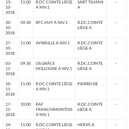
13-
11:00
R.DC.COINTE LIÈGE
SART TILMAN
–
10-
A NIV.1
A
2018
20-
09:30
RFC.HUY A NIV.1
R.DC.COINTE
–
10-
LIÈGE A
2018
27-
11:00
AYWAILLE A NIV.1
R.DC.COINTE
–
10-
LIÈGE A
2018
03-
09:30
US.GRÂCE
R.DC.COINTE
–
11-
HOLLOGNE A NIV.1
LIÈGE A
2018
10-
11:00
R.DC.COINTE LIÈGE
PIERREUSE
–
11-
A NIV.1
2018
17-
10:00
RAF
R.DC.COINTE
–
11-
FRANCHIMONTOIS
LIÈGE A
2018
A NIV.1
24-
11:00
R.DC.COINTE LIÈGE
HERVE A
–