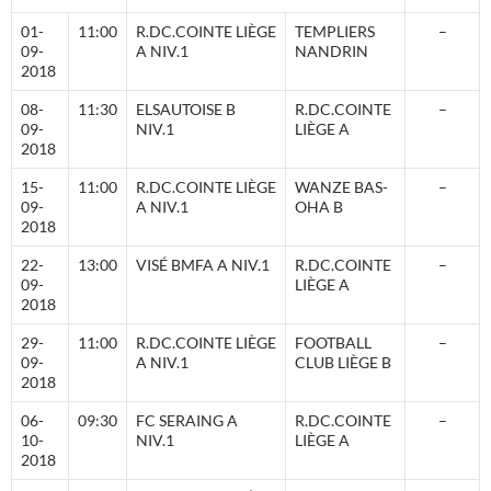
01-
11:00
R.DC.COINTE LIÈGE
TEMPLIERS
–
09-
A NIV.1
NANDRIN
2018
08-
11:30
ELSAUTOISE B
R.DC.COINTE
–
09-
NIV.1
LIÈGE A
2018
15-
11:00
R.DC.COINTE LIÈGE
WANZE BAS-
–
09-
A NIV.1
OHA B
2018
22-
13:00
VISÉ BMFA A NIV.1
R.DC.COINTE
–
09-
LIÈGE A
2018
29-
11:00
R.DC.COINTE LIÈGE
FOOTBALL
–
09-
A NIV.1
CLUB LIÈGE B
2018
06-
09:30
FC SERAING A
R.DC.COINTE
–
10-
NIV.1
LIÈGE A
2018