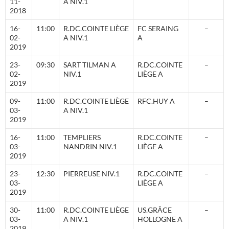
11-
A NIV.1
2018
16-
11:00
R.DC.COINTE LIÈGE
FC SERAING
–
02-
A NIV.1
A
2019
23-
09:30
SART TILMAN A
R.DC.COINTE
–
02-
NIV.1
LIÈGE A
2019
09-
11:00
R.DC.COINTE LIÈGE
RFC.HUY A
–
03-
A NIV.1
2019
16-
11:00
TEMPLIERS
R.DC.COINTE
–
03-
NANDRIN NIV.1
LIÈGE A
2019
23-
12:30
PIERREUSE NIV.1
R.DC.COINTE
–
03-
LIÈGE A
2019
30-
11:00
R.DC.COINTE LIÈGE
US.GRÂCE
–
03-
A NIV.1
HOLLOGNE A
2019