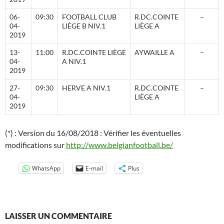
06-
09:30
FOOTBALL CLUB
R.DC.COINTE
–
04-
LIÈGE B NIV.1
LIÈGE A
2019
13-
11:00
R.DC.COINTE LIÈGE
AYWAILLE A
–
04-
A NIV.1
2019
27-
09:30
HERVE A NIV.1
R.DC.COINTE
–
04-
LIÈGE A
2019
(*) : Version du 16/08/2018 : Vérifier les éventuelles
modifications sur
http://www.belgianfootball.be/
WhatsApp
E-mail
Plus
LAISSER UN COMMENTAIRE