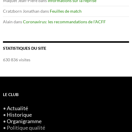
Maquet Jean-Piere
dans
Informations sur la reprise
Cratzborn Jonathan
dans
Feuilles de match
Alain
dans
Coronavirus: les recommandations de l’ACFF
STATISTIQUES DU SITE
630 836 visites
LE CLUB
•
Actualité
•
Historique
•
Organigramme
• Politique qualité