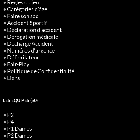
•
Règles du jeu
•
Catégories d’âge
•
Faire son sac
•
Accident Sportif
•
Déclaration d’accident
•
Dérogation médicale
•
Décharge Accident
•
Numéros d’urgence
•
Défibrilateur
•
Fair-Play
•
Politique de Confidentialité
•
Liens
LES EQUIPES (50)
•
P2
•
P4
•
P1 Dames
•
P2 Dames