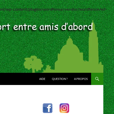
html/wp-content/plugins/wordfence/vendor/wordfence/wf-
AIDE
QUESTION ?
A PROPOS