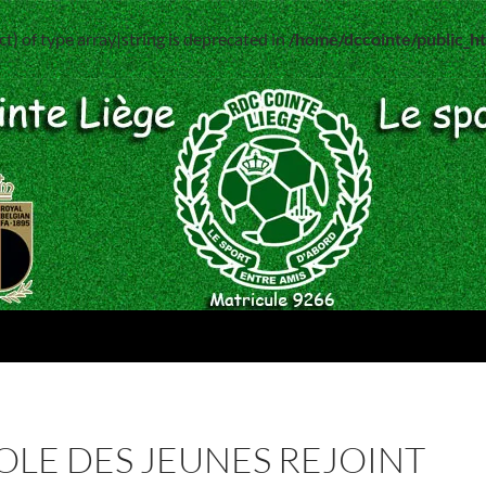
ct) of type array|string is deprecated in
/home/dccointe/public_
COLE DES JEUNES REJOINT