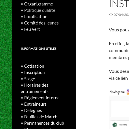
INS
•
Organigramme
• Politique qualité
07/04/20
•
Localisation
•
Comité des jeunes
•
Feu Vert
Vous pouv
En effet, 
INFORMATIONS UTILES
communica
membres p
•
Cotisation
Vous désir
•
Inscription
via ce lien
•
Stage
•
Horaires des
entraînements
•
Règlement interne
•
Entraîneurs
•
Délégués
•
Feuilles de Match
•
Permanences du club