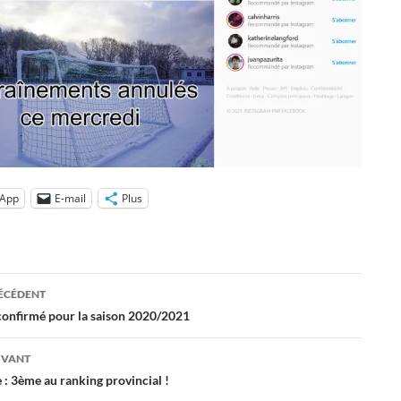
App
E-mail
Plus
ation
RÉCÉDENT
 confirmé pour la saison 2020/2021
es
IVANT
: 3ème au ranking provincial !