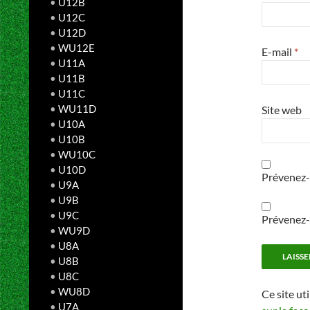
•
U12B
•
U12C
•
U12D
•
WU12E
E-mail
*
•
U11A
•
U11B
•
U11C
•
WU11D
Site web
•
U10A
•
U10B
•
WU10C
•
U10D
Prévenez-
•
U9A
•
U9B
•
U9C
Prévenez-m
•
WU9D
•
U8A
•
U8B
•
U8C
•
WU8D
Ce site ut
•
U7A