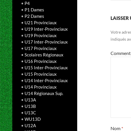
•
P4
•
P1 Dames
•
P2 Dames
LAISSER
•
U21 Provinciaux
•
U19 Inter-Provinciaux
Votre adres
•
U19 Provinciaux
indiqués a
•
U17 Inter-Provinciaux
•
U17 Provinciaux
Comment
•
Scolaires Régionaux
•
U16 Provinciaux
•
U15 Inter-Provinciaux
•
U15 Provinciaux
•
U14 Inter-Provinciaux
•
U14 Provinciaux
•
U14 Régionaux Sup.
•
U13A
•
U13B
•
U13C
•
WU13D
•
U12A
Nom
*