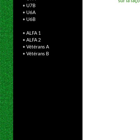
sur la faç
•
U7B
•
U6A
•
U6B
•
ALFA 1
•
ALFA 2
•
Vétérans A
•
Vétérans B