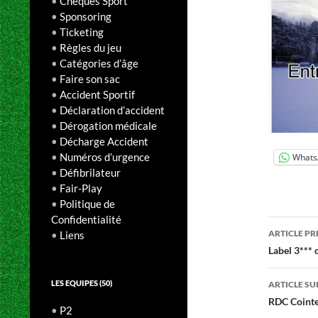
•
Chèques Sport
•
Sponsoring
•
Ticketing
•
Règles du jeu
•
Catégories d’âge
•
Faire son sac
•
Accident Sportif
•
Déclaration d’accident
•
Dérogation médicale
•
Décharge Accident
•
Numéros d’urgence
Whats
•
Défibrilateur
•
Fair-Play
•
Politique de
Confidentialité
Navig
ARTICLE P
•
Liens
des
Label 3***
articl
LES EQUIPES (50)
ARTICLE SU
RDC Cointe 
•
P2