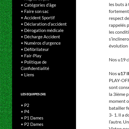
les buts à
•
Catégories d’âge
fortement
•
Faire son sac
•
Accident Sportif
respect de
•
Déclaration d’accident
rappelés p
•
Dérogation médicale
les condit
•
Décharge Accident
s’inclinero
•
Numéros d’urgence
évolution
•
Défibrilateur
•
Fair-Play
Nos u19 c
•
Politique de
Confidentialité
Nos
u17 I
•
Liens
PLAY-OFF 
sont conséq
la 3ième p
LES EQUIPES (50)
moment ou 
•
P2
batailler 
•
P4
3- 1. Il a
•
P1 Dames
l’autre. U
•
P2 Dames
Virton pou