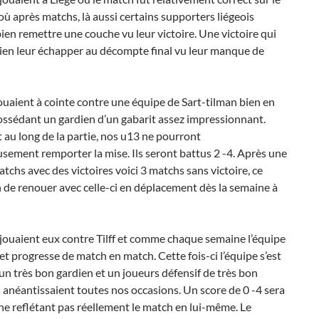
 où après matchs, là aussi certains supporters liégeois
ien remettre une couche vu leur victoire. Une victoire qui
ien leur échapper au décompte final vu leur manque de
ouaient à cointe contre une équipe de Sart-tilman bien en
ossédant un gardien d’un gabarit assez impressionnant.
au long de la partie, nos u13 ne pourront
ement remporter la mise. Ils seront battus 2 -4. Après une
atchs avec des victoires voici 3 matchs sans victoire, ce
n de renouer avec celle-ci en déplacement dès la semaine à
jouaient eux contre Tilff et comme chaque semaine l’équipe
 et progresse de match en match. Cette fois-ci l’équipe s’est
un très bon gardien et un joueurs défensif de très bon
 anéantissaient toutes nos occasions. Un score de 0 -4 sera
ne reflétant pas réellement le match en lui-même. Le