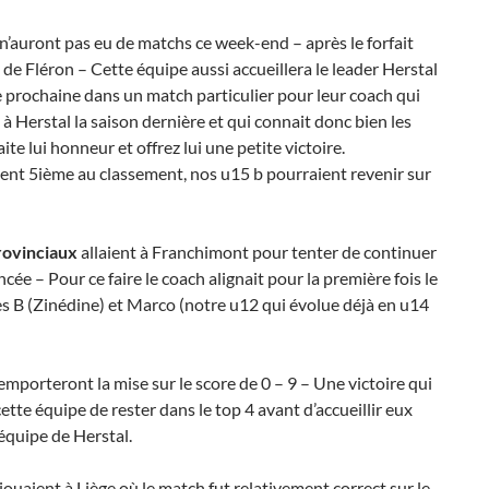
n’auront pas eu de matchs ce week-end – après le forfait
 de Fléron – Cette équipe aussi accueillera le leader Herstal
 prochaine dans un match particulier pour leur coach qui
i à Herstal la saison dernière et qui connait donc bien les
ite lui honneur et offrez lui une petite victoire.
ent 5ième au classement, nos u15 b pourraient revenir sur
rovinciaux
allaient à Franchimont pour tenter de continuer
ancée – Pour ce faire le coach alignait pour la première fois le
s B (Zinédine) et Marco (notre u12 qui évolue déjà en u14
mporteront la mise sur le score de 0 – 9 – Une victoire qui
ette équipe de rester dans le top 4 avant d’accueillir eux
équipe de Herstal.
jouaient à Liège où le match fut relativement correct sur le