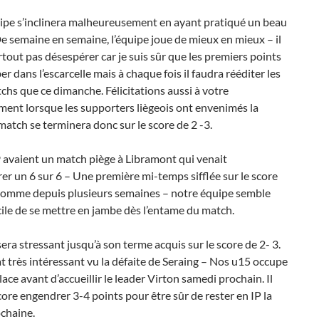
ipe s’inclinera malheureusement en ayant pratiqué un beau
De semaine en semaine, l’équipe joue de mieux en mieux – il
rtout pas désespérer car je suis sûr que les premiers points
r dans l’escarcelle mais à chaque fois il faudra rééditer les
s que ce dimanche. Félicitations aussi à votre
ent lorsque les supporters liègeois ont envenimés la
 match se terminera donc sur le score de 2 -3.
P
avaient un match piège à Libramont qui venait
rer un 6 sur 6 – Une première mi-temps sifflée sur le score
 Comme depuis plusieurs semaines – notre équipe semble
icile de se mettre en jambe dès l’entame du match.
era stressant jusqu’à son terme acquis sur le score de 2- 3.
t très intéressant vu la défaite de Seraing – Nos u15 occupe
lace avant d’accueillir le leader Virton samedi prochain. Il
ore engendrer 3-4 points pour être sûr de rester en IP la
chaine.