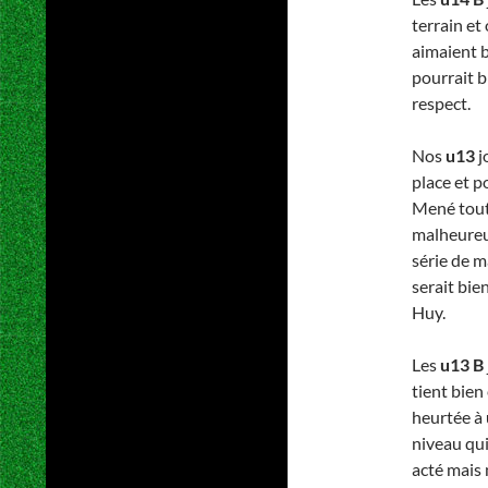
terrain et
aimaient b
pourrait b
respect.
Nos
u13
j
place et p
Mené tout 
malheureus
série de m
serait bie
Huy.
Les
u13 B
tient bien
heurtée à 
niveau qui
acté mais 