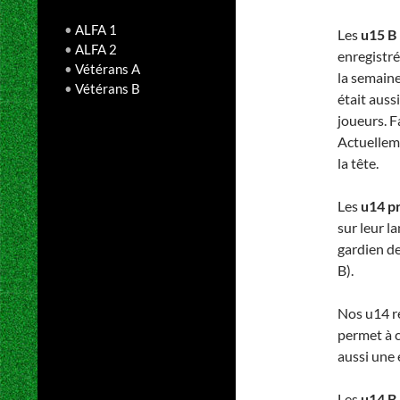
•
ALFA 1
Les
u15 B
•
ALFA 2
enregistré
•
Vétérans A
la semaine
•
Vétérans B
était auss
joueurs. Fa
Actuellem
la tête.
Les
u14 p
sur leur l
gardien de
B).
Nos u14 re
permet à c
aussi une 
Les
u14 B