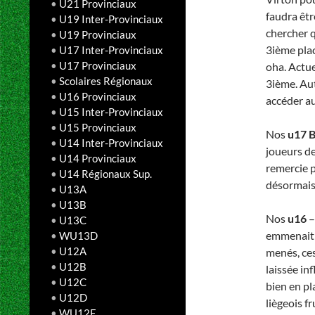
•
U21 Provinciaux
faudra êtr
•
U19 Inter-Provinciaux
chercher q
•
U19 Provinciaux
3ième plac
•
U17 Inter-Provinciaux
•
U17 Provinciaux
oha. Actue
•
Scolaires Régionaux
3ième. Aut
•
U16 Provinciaux
accéder a
•
U15 Inter-Provinciaux
•
U15 Provinciaux
Nos
u17 
•
U14 Inter-Provinciaux
joueurs de
•
U14 Provinciaux
remercie 
•
U14 Régionaux Sup.
désormais 
•
U13A
•
U13B
Nos
u16
–
•
U13C
emmenait d
•
WU13D
•
U12A
menés, ces
•
U12B
laissée in
•
U12C
bien en pl
•
U12D
liègeois f
•
WU12E