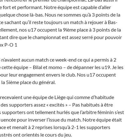
e fort et performant. Notre équipe est capable d’aller
uelque chose là-bas. Nous ne sommes qu’à 3 points de la
e sachant qu’il reste toujours un match à rejouer à Bas-
llement, nos u17 occupent la 9ième place à 3 points de la
ant dire que le championnat est assez serré pour pouvoir
ux P-O 1
B
n’avaient aucun match ce week-end ce qui a permis à 2
 cette équipe – Bilal et momo – de dépanner les u19. Je les
pour leur engagement envers le club. Nos u17 occupent
la 5ième place du général.
recevaient une équipe de Liège qui comme d’habitude
es supporters assez « excités » – Pas habitués à être
 supporters ont tellement hurlés que l’arbitre féminin s’est
fluencée pour inverser l’issue du match. Notre équipe était
ace et menait à 2 reprises lorsqu’à 2-1 les supporters
rustrés ont orientés le cours du jeu.