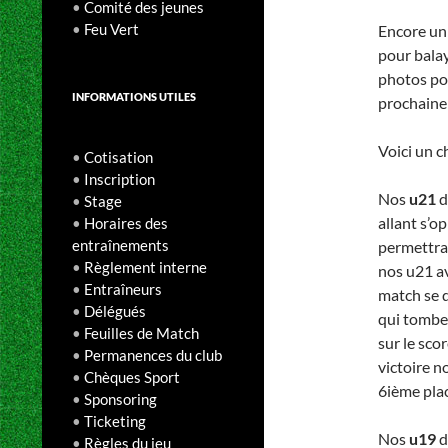
•
Comité des jeunes
•
Feu Vert
Encore un 
pour balay
photos po
INFORMATIONS UTILES
prochaine
Voici un 
•
Cotisation
•
Inscription
Nos
u21
d
•
Stage
allant s’o
•
Horaires des
entraînements
permettrai
•
Règlement interne
nos u21 av
•
Entraîneurs
match se d
•
Délégués
qui tombe
•
Feuilles de Match
sur le sco
•
Permanences du club
victoire n
•
Chèques Sport
6ième plac
•
Sponsoring
•
Ticketing
Nos
u19
d
•
Règles du jeu