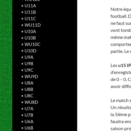
•
U11A
Notre équ
•
U11B
football. 
•
U11C
ne faut su
•
WU11D
vont tombe
•
U10A
même match
•
U10B
comportem
•
WU10C
•
U10D
partie. Le
•
U9A
•
U9B
Les
u15 I
•
U9C
d’enregist
•
WU9D
de 0 – 0.
•
U8A
avoir diff
•
U8B
•
U8C
Le match s
•
WU8D
Un résulta
•
U7A
la 5ième p
•
U7B
faudra enc
•
U6A
•
U6B
saison pro