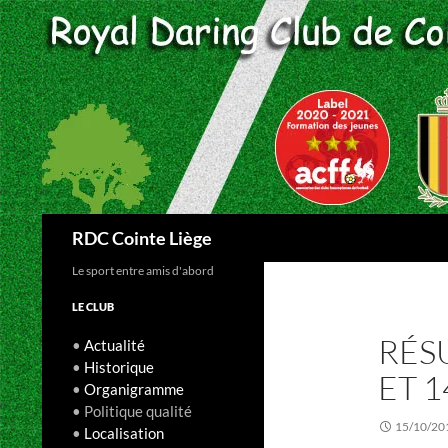
Aller
au
contenu
Recherche
RDC Cointe Liège
Le sport entre amis d'abord
LE CLUB
RÉS
•
Actualité
•
Historique
ET 
•
Organigramme
• Politique qualité
15/10/20
•
Localisation