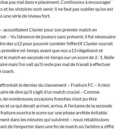
olue pas mal dans e placement. Continuons à encourager
 et les victoires vont venir. Il ne faut pas oublier qu’on est
ns une série de niveau fort.
– accueillaient Clavier pour son premier match en
t – Vu l’absence de joueurs sans prévenir, il fut nécessaire
re des u12 pour pouvoir combler l’effectif. Clavier ouvrait
n première mi-temps avant que nos u13 n’égalisent et
 le match en seconde mi-temps sur un score de 2 -1. Belle
oire mais l’on sait qu’il reste pas mal de travail à effectuer
e coach.
ffrontait le dernier du classement – Fraiture FC – il n’est
aire de dire qu’il s’agit d’un match crucial – Comme
, de nombreuses occasions franches n’ont pu être
es et ce qui devait arriver, arriva. A l’entame de la seconde
fraiture ouvrira le score sur une phase arrêtée évitable.
ent dans les minutes qui suivirent – nous rétablissions
avant de l’emporter dans une fin de match où l’arbitre a sifflé