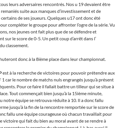
 tous leurs adversaires rencontrés. Nos u 19 devaient être
 remaniés suite aux manques d’investissement et de
 certains de ses joueurs. Quelques u17 ont donc été
our compléter le groupe pour affronter l’ogre de la série. Vu
ions, nos jeunes ont fait plus que de se défendre et
nt sur le score de 0-5. Un petit coup d’arrêt dans l’
 du classement.
huteront donc à la 8ième place dans leur championnat.
P
est à la recherche de victoires pour pouvoir prétendre aux
1 car le nombre de matchs nuls engrangés jusqu’à présent
uents. Pour ce faire il fallait battre un tilleur qui se situe à
lace. Tout commençait bien jusqu’à la 15ième minute,
notre équipe se retrouva réduite à 10. Il a donc fallu
ferme jusqu’à la fin de la rencontre remportée sur le score de
 donc fallu une équipe courageuse où chacun travaillait pour
ne victoire qui fait du bien au moral avant de se rendre à
r rencontrer le premier du championnat. Là-bas aussi il