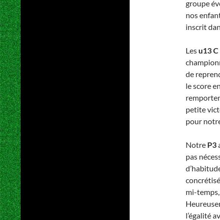
groupe év
nos enfants
inscrit da
Les
u13 C
championna
de reprend
le score e
remportent
petite vict
pour notr
Notre
P3
a
pas nécess
d’habitude
concrétisé
mi-temps, 
Heureusem
l’égalité 